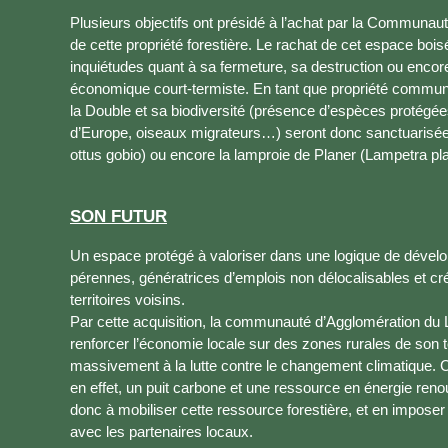
Plusieurs objectifs ont présidé à l’achat par la Communau
de cette propriété forestière. Le rachat de cet espace bois
inquiétudes quant à sa fermeture, sa destruction ou encor
économique court-termiste. En tant que propriété communau
la Double et sa biodiversité (présence d’espèces protégées
d’Europe, oiseaux migrateurs…) seront donc sanctuarisé
ottus gobio) ou encore la lamproie de Planer (Lampetra pla
SON FUTUR
Un espace protégé à valoriser dans une logique de dévelo
pérennes, génératrices d’emplois non délocalisables et cré
territoires voisins.
Par cette acquisition, la communauté d’Agglomération du 
renforcer l’économie locale sur des zones rurales de son te
massivement à la lutte contre le changement climatique. Ce
en effet, un puit carbone et une ressource en énergie renou
donc à mobiliser cette ressource forestière, et en imposer
avec les partenaires locaux.