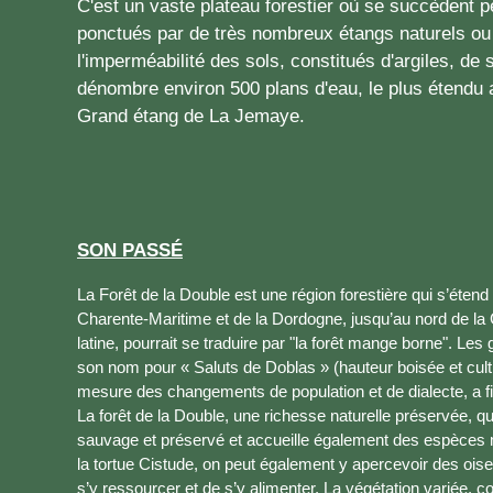
C'est un vaste plateau forestier où se succèdent pe
ponctués par de très nombreux étangs naturels ou a
l'imperméabilité des sols, constitués d'argiles, de 
dénombre environ 500 plans d'eau, le plus étendu 
Grand étang de La Jemaye.
SON PASSÉ
La Forêt de la Double est une région forestière qui s’éten
Charente-Maritime et de la Dordogne, jusqu’au nord de la
latine, pourrait se traduire par "la forêt mange borne". Le
son nom pour « Saluts de Doblas » (hauteur boisée et culti
mesure des changements de population et de dialecte, a fi
La forêt de la Double, une richesse naturelle préservée, q
sauvage et préservé et accueille également des espèces
la tortue Cistude, on peut également y apercevoir des ois
s’y ressourcer et de s’y alimenter. La végétation variée, c