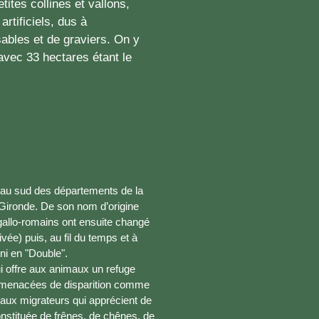
tites collines et vallons,
rtificiels, dus à
sables et de graviers. On y
avec 33 hectares étant le
d au sud des départements de la
 Gironde. De son nom d’origine
s gallo-romains ont ensuite changé
vée) puis, au fil du temps et à
ni en "Double".
ui offre aux animaux un refuge
 menacées de disparition comme
eaux migrateurs qui apprécient de
onstituée de frênes, de chênes, de