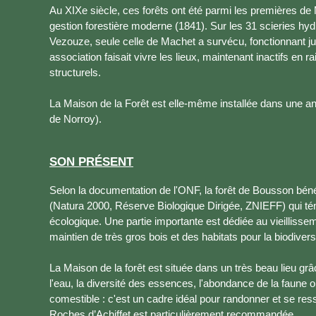
Au XIXe siècle, ces forêts ont été parmi les premières de
gestion forestière moderne (1841). Sur les 31 scieries hy
Vezouze, seule celle de Machet a survécu, fonctionnant j
association faisait vivre les lieux, maintenant inactifs e
structurels.
La Maison de la Forêt est elle-même installée dans une anc
de Norroy).
SON PRÉSENT
Selon la documentation de l'ONF, la forêt de Bousson bénéf
(Natura 2000, Réserve Biologique Dirigée, ZNIEFF) qui t
écologique. Une partie importante est dédiée au vieillisse
maintien de très gros bois et des habitats pour la biodivers
La Maison de la forêt est située dans un très beau lieu gr
l'eau, la diversité des essences, l'abondance de la faune o
comestible : c'est un cadre idéal pour randonner et se re
Roches d’Achiffet est particulièrement recommandée