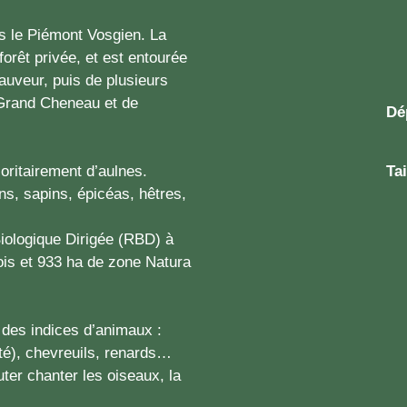
ns le Piémont Vosgien. La
orêt privée, et est entourée
uveur, puis de plusieurs
 Grand Cheneau et de
Dé
oritairement d’aulnes.
Tai
ins, sapins, épicéas, hêtres,
Biologique Dirigée (RBD) à
ois et 933 ha de zone Natura
 des indices d’animaux :
té), chevreuils, renards…
er chanter les oiseaux, la