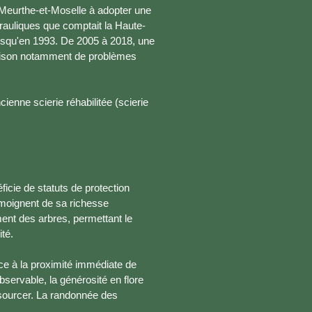
 Meurthe-et-Moselle à adopter une
drauliques que comptait la Haute-
usqu'en 1993. De 2005 à 2018, une
n raison notamment de problèmes
ienne scierie réhabilitée (scierie
icie de statuts de protection
émoignent de sa richesse
ment des arbres, permettant le
ité.
âce à la proximité immédiate de
bservable, la générosité en flore
ssourcer. La randonnée des