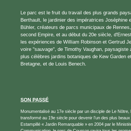
Le parc est le fruit du travail des plus grands pa
Berthault, le jardinier des impératrices Joséphine 
Bühler, créateurs de parcs municipaux de Rennes,
second Empire, et au début du 20e siècle, d'Ernes
les expériences de William Robinson et Gertrud Jeky
voire "sauvage", de Timothy Vaughan, paysagiste 
plus célèbres jardins botaniques de Kew Garden e
Bretagne, et de Louis Benech.
SON PASSÉ
Monumentalisé au 17e siècle par un disciple de Le Nôtre, 
transformé au 19e siècle pour devenir l’un des plus beaux
Estampillé « Jardin Remarquable » en 2004 par le Ministère
Communication, le parc de Courson ravira tous les prome