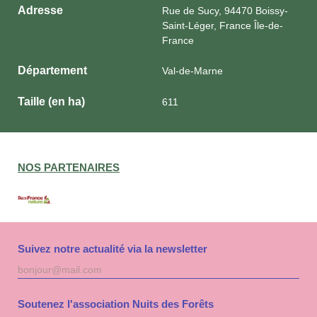
Adresse
Rue de Sucy, 94470 Boissy-
Saint-Léger, France Île-de-
France
Département
Val-de-Marne
Taille (en ha)
611
NOS PARTENAIRES
Suivez notre actualité via la newsletter
Adresse
S'inscri
mail
à
la
Soutenez l'association Nuits des Forêts
newslet
Nuits