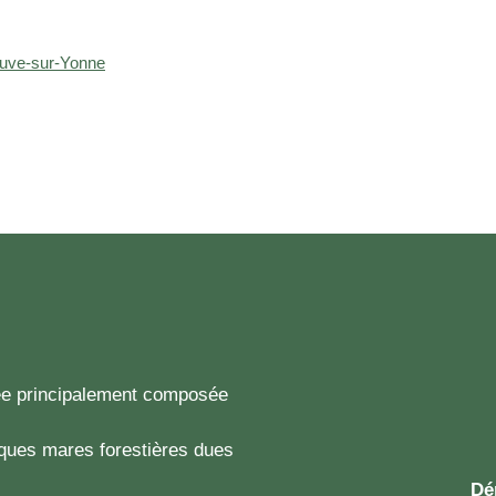
euve-sur-Yonne
lée principalement composée
ques mares forestières dues
Dé