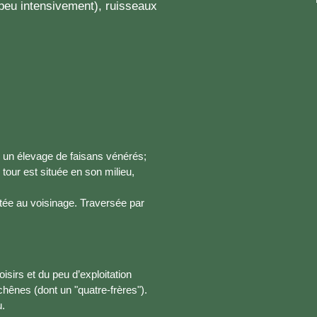
e peu intensivement), ruisseaux
é un élevage de faisans vénérés;
 tour est située en son milieu,
tée au voisinage. Traversée par
oisirs et du peu d’exploitation
hênes (dont un "quatre-frères").
u.