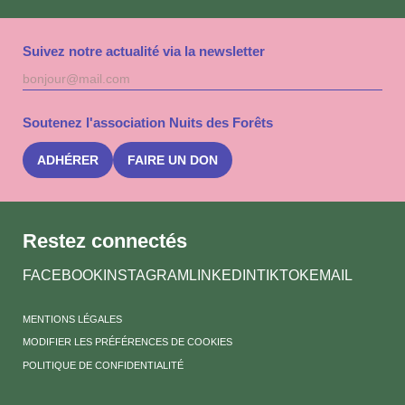
Suivez notre actualité via la newsletter
Adresse
S'inscri
mail
à
la
Soutenez l'association Nuits des Forêts
newslet
Nuits
des
ADHÉRER
FAIRE UN DON
Forêts
Restez connectés
FACEBOOK
INSTAGRAM
LINKEDIN
TIKTOK
EMAIL
MENTIONS LÉGALES
MODIFIER LES PRÉFÉRENCES DE COOKIES
POLITIQUE DE CONFIDENTIALITÉ