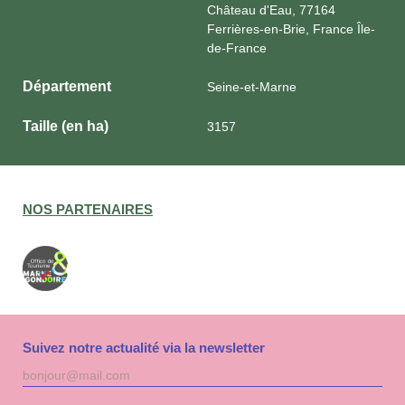
Château d'Eau, 77164
Ferrières-en-Brie, France Île-
de-France
Département
Seine-et-Marne
Taille (en ha)
3157
NOS PARTENAIRES
Suivez notre actualité via la newsletter
Adresse
S'inscri
mail
à
la