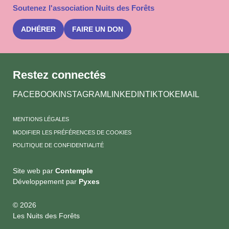
Soutenez l'association Nuits des Forêts
newslet
Nuits
des
ADHÉRER
FAIRE UN DON
Forêts
Restez connectés
FACEBOOK
INSTAGRAM
LINKEDIN
TIKTOK
EMAIL
MENTIONS LÉGALES
MODIFIER LES PRÉFÉRENCES DE COOKIES
POLITIQUE DE CONFIDENTIALITÉ
Site web par
Contemple
Développement par
Pyxes
© 2026
Les Nuits des Forêts