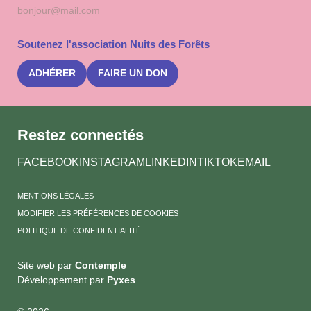
Adresse
S'inscri
mail
à
la
Soutenez l'association Nuits des Forêts
newslet
Nuits
des
ADHÉRER
FAIRE UN DON
Forêts
Restez connectés
FACEBOOK
INSTAGRAM
LINKEDIN
TIKTOK
EMAIL
MENTIONS LÉGALES
MODIFIER LES PRÉFÉRENCES DE COOKIES
POLITIQUE DE CONFIDENTIALITÉ
Site web par
Contemple
Développement par
Pyxes