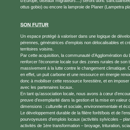
d’Europe, oiseaux migrateurs…) seront donc sanctuarisé
ottus gobio) ou encore la lamproie de Planer (Lampetra pla
SON FUTUR
Un espace protégé à valoriser dans une logique de dévelo
pérennes, génératrices d’emplois non délocalisables et cré
territoires voisins.
Par cette acquisition, la communauté d’Agglomération du 
renforcer l’économie locale sur des zones rurales de son te
massivement à la lutte contre le changement climatique. Ce
en effet, un puit carbone et une ressource en énergie renou
donc à mobiliser cette ressource forestière, et en imposer
avec les partenaires locaux.
En tant qu'association locale, nous avons à cœur d'encoura
preuve d’exemplarité dans la gestion et la mise en valeur
dimensions : culturelle et sociale, environnementale et é
Le développement durable de la filière forêt/bois et de l’
pourvoyeuses d’emplois locaux (activités sylvicoles – plant
activités de 1ère transformation – broyage, trituration, sci