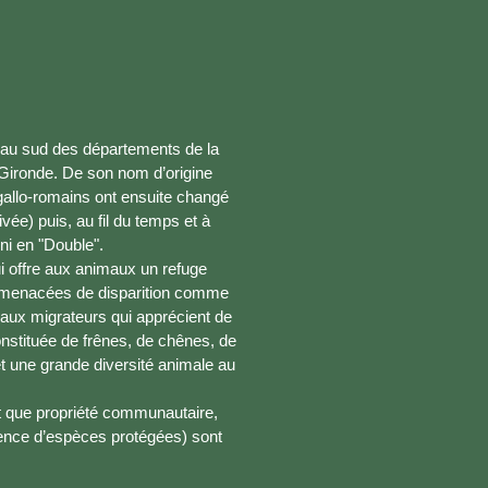
d au sud des départements de la
 Gironde. De son nom d’origine
s gallo-romains ont ensuite changé
vée) puis, au fil du temps et à
ni en "Double".
ui offre aux animaux un refuge
 menacées de disparition comme
eaux migrateurs qui apprécient de
onstituée de frênes, de chênes, de
t une grande diversité animale au
tant que propriété communautaire,
ésence d’espèces protégées) sont