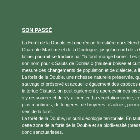
SON PASSÉ
La Forêt de la Double est une région forestière qui s’éten
Charente-Maritime et de la Dordogne, jusqu’au nord de la
latine, pourrait se traduire par "la forêt mange borne". Le
son nom pour « Saluts de Doblas » (hauteur boisée et culti
mesure des changements de population et de dialecte, a fi
La forêt de la Double, une richesse naturelle préservée, q
sauvage et préservé et accueille également des espèces
la tortue Cistude, on peut également y apercevoir des ois
s’y ressourcer et de s’y alimenter. La végétation variée, c
pins maritimes, de fougères, de bruyères, d'aulnes, perme
sein de la forêt.
La forêt de la Double, un outil d’écologie territoriale. En 
cette zone de la forêt de la Double et sa biodiversité (pr
donc sanctuarisées.