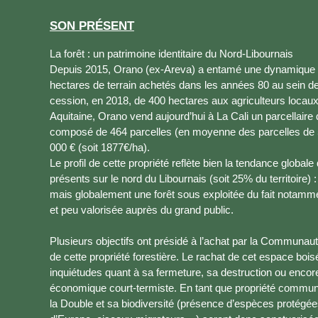
SON PRÉSENT
La forêt : un patrimoine identitaire du Nord-Libournais
Depuis 2015, Orano (ex-Areva) a entamé une dynamique 
hectares de terrain achetés dans les années 80 au sein de
cession, en 2018, de 400 hectares aux agriculteurs locaux,
Aquitaine, Orano vend aujourd’hui à La Cali un parcellaire
composé de 464 parcelles (en moyenne des parcelles de
000 € (soit 1877€/ha).
Le profil de cette propriété reflète bien la tendance global
présents sur le nord du Libournais (soit 25% du territoire)
mais globalement une forêt sous exploitée du fait notamm
et peu valorisée auprès du grand public.
Plusieurs objectifs ont présidé à l’achat par la Communau
de cette propriété forestière. Le rachat de cet espace bois
inquiétudes quant à sa fermeture, sa destruction ou encor
économique court-termiste. En tant que propriété communau
la Double et sa biodiversité (présence d’espèces protégées