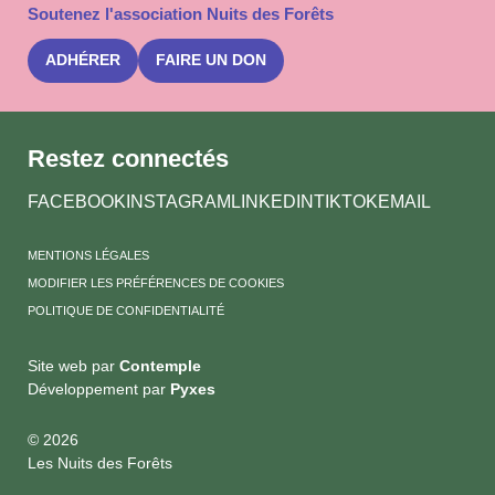
Soutenez l'association Nuits des Forêts
newslet
Nuits
des
ADHÉRER
FAIRE UN DON
Forêts
Restez connectés
FACEBOOK
INSTAGRAM
LINKEDIN
TIKTOK
EMAIL
MENTIONS LÉGALES
MODIFIER LES PRÉFÉRENCES DE COOKIES
POLITIQUE DE CONFIDENTIALITÉ
Site web par
Contemple
Développement par
Pyxes
© 2026
Les Nuits des Forêts