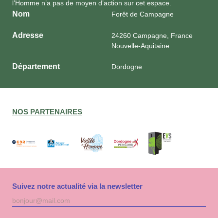
l’Homme n’a pas de moyen d’action sur cet espace.
Nom
Forêt de Campagne
Adresse
24260 Campagne, France
Nouvelle-Aquitaine
Département
Dordogne
NOS PARTENAIRES
Suivez notre actualité via la newsletter
Adresse
S'inscri
mail
à
la