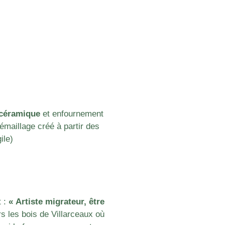
s céramique
et enfournement
 émaillage créé à partir des
ile)
t :
« Artiste migrateur, être
s les bois de Villarceaux où