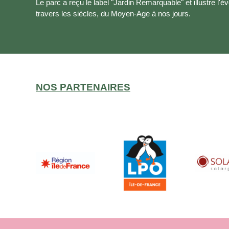
Le parc a reçu le label "Jardin Remarquable" et illustre l'év
travers les siècles, du Moyen-Age à nos jours.
NOS PARTENAIRES