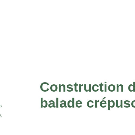
Construction d
balade crépusc
S
S