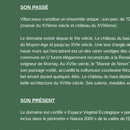
SON PASSÉ
Villarceaux constitue un ensemble unique : son parc de 7
(manoir du XVIème siècle et château du XVIIIème).
Le domaine existe depuis le XIe siècle. Le château du bas
du Moyen-Age et jusqu'au XVIe siècle. Une tour d'angle d
hauts murs qui l'encadrent est un des rares vestiges des a
communs en U furent élégamment reconstruits à la Renaiss
seigneur de Mornay. Au XVIIe siècle, le "Manoir de Ninon" 
son passage voûté, accueillit la sulfureuse courtisane Ni
bel amant durant quelques étés. Le château du haut déploi
belle architecture du XVIIIe siècle. Ses salons, meublés av
SON PRÉSENT
Le domaine est certifié « Espace Végétal Ecologique » 
inclus dans le périmètre « Natura 2000 » de la vallée de l’