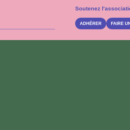
Soutenez l'associati
ADHÉRER
FAIRE U
S'inscrire
à
la
newsletter
Nuits
des
Forêts