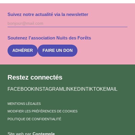
Suivez notre actualité via la newsletter
Adresse
S'inscri
mail
à
la
Soutenez l'association Nuits des Forêts
newslet
Nuits
des
ADHÉRER
FAIRE UN DON
Forêts
Restez connectés
FACEBOOK
INSTAGRAM
LINKEDIN
TIKTOK
EMAIL
MENTIONS LÉGALES
MODIFIER LES PRÉFÉRENCES DE COOKIES
POLITIQUE DE CONFIDENTIALITÉ
Site web par
Contemple