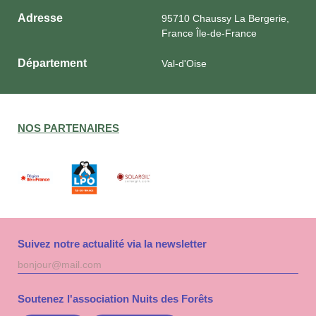
Adresse
95710 Chaussy La Bergerie,
France Île-de-France
Département
Val-d'Oise
NOS PARTENAIRES
Suivez notre actualité via la newsletter
Adresse
S'inscri
mail
à
la
Soutenez l'association Nuits des Forêts
newslet
Nuits