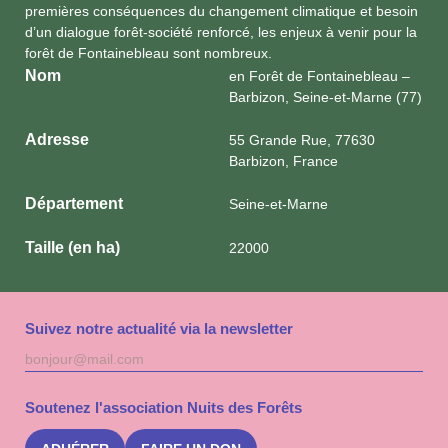
premières conséquences du changement climatique et besoin
d’un dialogue forêt-société renforcé, les enjeux à venir pour la
forêt de Fontainebleau sont nombreux.
Nom
en Forêt de Fontainebleau –
Barbizon, Seine-et-Marne (77)
Adresse
55 Grande Rue, 77630
Barbizon, France
Département
Seine-et-Marne
Taille (en ha)
22000
Suivez notre actualité via la newsletter
Adresse
S'inscri
mail
à
la
Soutenez l'association Nuits des Forêts
newslet
Nuits
des