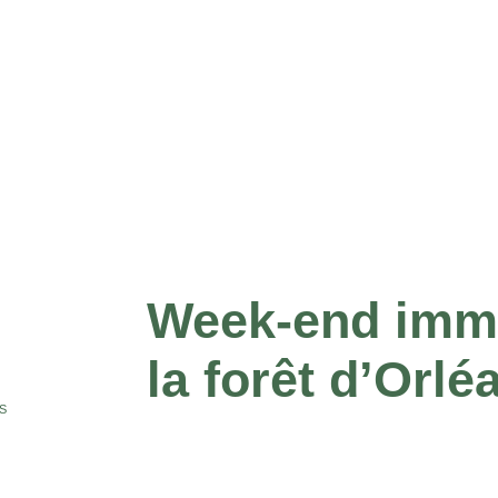
Week-end imme
la forêt d’Orlé
S