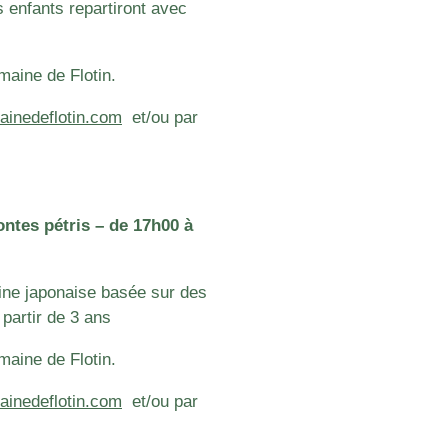
s enfants repartiront avec
maine de Flotin.
inedeflotin.com
e
t/ou par
ntes pétris – de 17h00 à
ine japonaise basée sur des
 partir de 3 ans
maine de Flotin.
inedeflotin.com
e
t/ou par