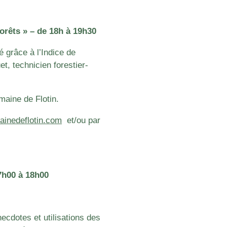
orêts » – de 18h à 19h30
té grâce à l’Indice de
t, technicien forestier-
maine de Flotin.
inedeflotin.com
e
t/ou par
7h00 à 18h00
cdotes et utilisations des