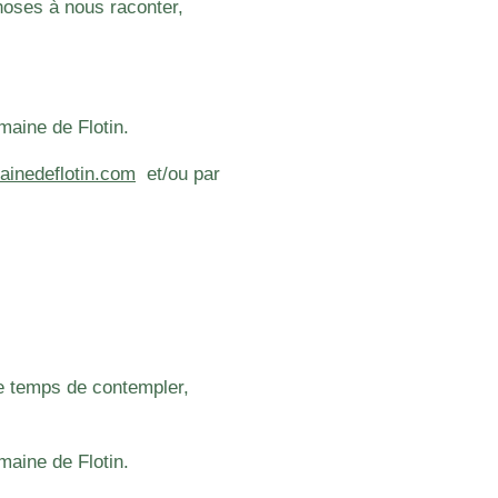
hoses à nous raconter,
maine de Flotin.
inedeflotin.com
e
t/ou par
le temps de contempler,
maine de Flotin.