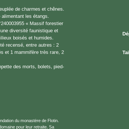
peuplée de charmes et chênes.
e alimentant les étangs.
n°240003955 « Massif forestier
une diversité faunistique et
Dé
milieux boisés et humides.
 été recensé, entre autres : 2
s et 1 mammifère très rare, 2
Tai
mpette des morts, bolets, pied-
fondation du monastère de Flotin.
domaine pour leur retraite. Sa