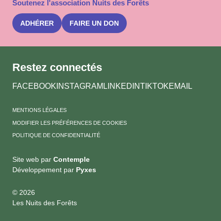
Soutenez l'association Nuits des Forêts
newslet
Nuits
des
ADHÉRER
FAIRE UN DON
Forêts
Restez connectés
FACEBOOK
INSTAGRAM
LINKEDIN
TIKTOK
EMAIL
MENTIONS LÉGALES
MODIFIER LES PRÉFÉRENCES DE COOKIES
POLITIQUE DE CONFIDENTIALITÉ
Site web par
Contemple
Développement par
Pyxes
© 2026
Les Nuits des Forêts