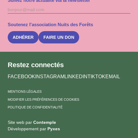
Suivez notre actualité via la newsletter
Adresse
S'inscri
mail
à
la
Soutenez l'association Nuits des Forêts
newslet
Nuits
des
ADHÉRER
FAIRE UN DON
Forêts
Restez connectés
FACEBOOK
INSTAGRAM
LINKEDIN
TIKTOK
EMAIL
MENTIONS LÉGALES
MODIFIER LES PRÉFÉRENCES DE COOKIES
POLITIQUE DE CONFIDENTIALITÉ
Site web par
Contemple
Développement par
Pyxes