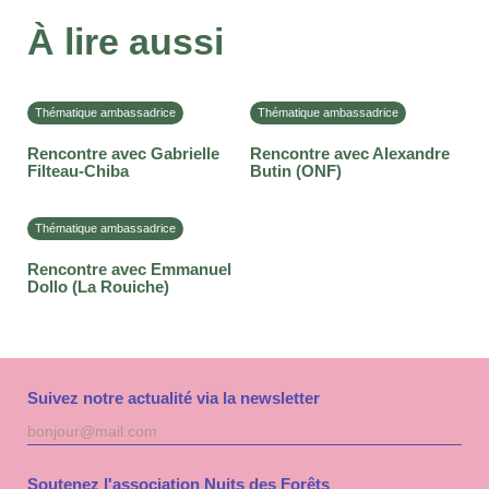
À lire aussi
Thématique ambassadrice
Thématique ambassadrice
Rencontre avec Gabrielle
Rencontre avec Alexandre
Filteau-Chiba
Butin (ONF)
Thématique ambassadrice
Rencontre avec Emmanuel
Dollo (La Rouiche)
Suivez notre actualité via la newsletter
Adresse
S'inscri
mail
à
la
Soutenez l'association Nuits des Forêts
newslet