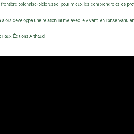
 frontière polonaise-biélorusse, pour mieux les comprendre et les pro
a alors développé une relation intime avec le vivant, en l’observant, en 
ver aux É
ditions Arthaud.