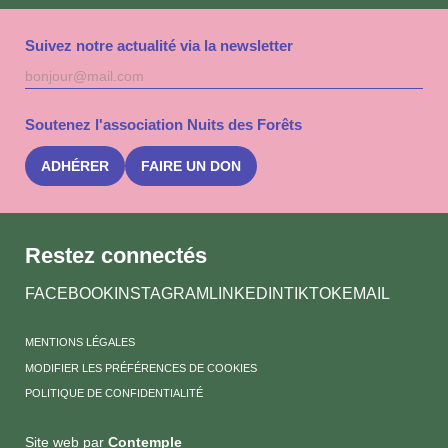
Suivez notre actualité via la newsletter
Adresse
S'inscri
mail
à
la
Soutenez l'association Nuits des Forêts
newslet
Nuits
des
ADHÉRER
FAIRE UN DON
Forêts
Restez connectés
FACEBOOK
INSTAGRAM
LINKEDIN
TIKTOK
EMAIL
MENTIONS LÉGALES
MODIFIER LES PRÉFÉRENCES DE COOKIES
POLITIQUE DE CONFIDENTIALITÉ
Site web par
Contemple