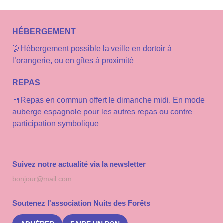
HÉBERGEMENT
🌛Hébergement possible la veille en dortoir à
l’orangerie, ou en gîtes à proximité
REPAS
🍴Repas en commun offert le dimanche midi. En mode
auberge espagnole pour les autres repas ou contre
participation symbolique
Suivez notre actualité via la newsletter
Adresse
S'inscri
mail
à
la
Soutenez l'association Nuits des Forêts
newslet
Nuits
des