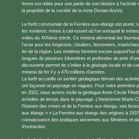
ferme est reliée pour une partie de son histoire à l’activité
la propriété de la société de la mine Denain Anzin).
La forêt communale de la Ferrière-aux-étangs est jeune; son
les minières: mines à ciel-ouvert où l’on extrayait le mine
milieu du XIXème siècle. Ce minerai alimentait les fourneau
l’acier pour les forgerons, cloutiers, ferronniers, maréchaux
fer de la région. Les minières forment encore aujourd’hui 
longues de plusieurs kilomètres et profondes de près d’un
découverte permet de s’initier à la géologie locale et de
minerai de fer il y a 470 millions d’années.
La forêt accueille un sentier géologique témoin des activit
ont façonné un paysage en vagues. Pour notre première par
en 2022, nous avions invité la géologue Anne-Cécile Flin
échelles de temps dans le paysage. L’historienne Marie-Cla
l’histoire des mines et de la Ferrière aux étangs, ses livres 
aux étangs » « La Ferrière aux étangs des origines à 1937 
connaissance des pratiques anciennes aux Minières et dans 
d’extraction.