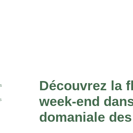
Découvrez la f
S
week-end dans 
S
domaniale des