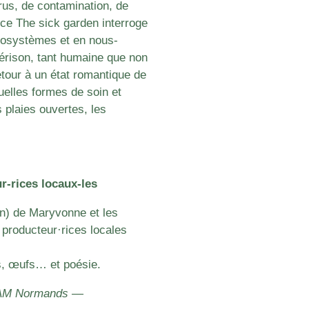
irus, de contamination, de
ce The sick garden interroge
écosystèmes et en nous-
uérison, tant humaine que non
etour à un état romantique de
quelles formes de soin et
plaies ouvertes, les
r-rices locaux-les
an) de Maryvonne et les
 producteur·rices locales
es, œufs… et poésie.
IVAM Normands —