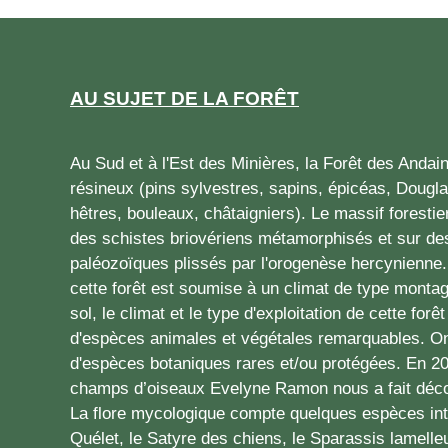
AU SUJET DE LA FORÊT
Au Sud et à l'Est des Minières, la Forêt des Andain
résineux (pins sylvestres, sapins, épicéas, Douglas
hêtres, bouleaux, châtaigniers). Le massif foresti
des schistes briovériens métamorphisés et sur des
paléozoïques plissés par l'orogenèse hercynienne
cette forêt est soumise à un climat de type montagn
sol, le climat et le type d'exploitation de cette for
d'espèces animales et végétales remarquables. O
d'espèces botaniques rares et/ou protégées. En 202
champs d’oiseaux Evelyne Ramon nous a fait décou
La flore mycologique compte quelques espèces int
Quélet, le Satyre des chiens, le Sparassis lamelleux