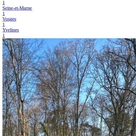
1
Seine-et-Marne
1
Vosges
1
Yvelines
1